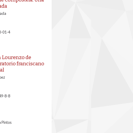
jada
oada
0-01-4
n Lourenzo de
oratorio franciscano
al
pez
49-8-8
 Pintos