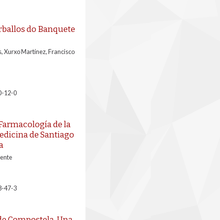
rballos do Banquete
, Xurxo Martínez, Francisco
0-12-0
 Farmacología de la
edicina de Santiago
a
cente
3-47-3
de Compostela. Una