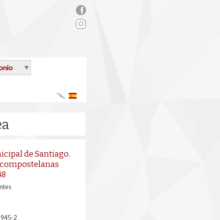
rs_facebook.png
onio
Galego
Español
ea
cipal de Santiago.
s compostelanas
48
ntes
-945-2