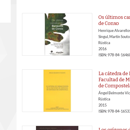
Os últimos ca
de Conxo
Henrique Alvarellos
Singul, Martín Souto
Rústica
2016
ISBN:
978-84-1646
La cátedra de
Facultad de M
de Compostel
Ángel Belmonte Vi
Rústica
2015
ISBN:
978-84-1653
Los orígenes 