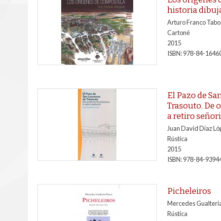
historia dibu
Arturo Franco Tab
Cartoné
2015
ISBN:
978-84-1646
El Pazo de Sa
Trasouto. De 
a retiro señori
Juan David Díaz Ló
Rústica
2015
ISBN:
978-84-9394
Picheleiros
Mercedes Gualteria
Rústica