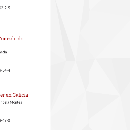
62-2-5
 Corazón do
arcía
3-54-4
er en Galicia
Cancela Montes
3-49-0