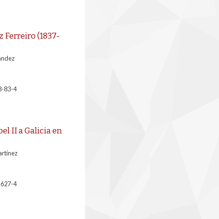
 Ferreiro (1837-
ández
3-83-4
bel II a Galicia en
artínez
-627-4