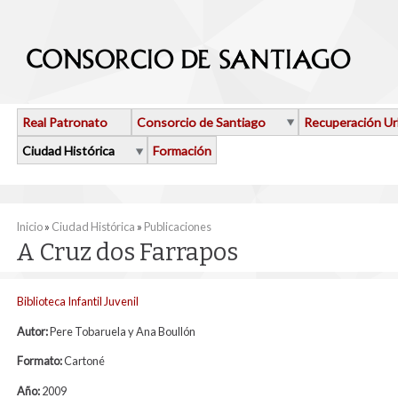
Pasar al contenido principal
Real Patronato
Consorcio de Santiago
Recuperación U
Ciudad Histórica
Formación
Se encuentra usted aquí
Inicio
»
Ciudad Histórica
»
Publicaciones
A Cruz dos Farrapos
Biblioteca Infantil Juvenil
Autor:
Pere Tobaruela y Ana Boullón
Formato:
Cartoné
Año:
2009