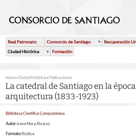
Pasar al contenido principal
Real Patronato
Consorcio de Santiago
Recuperación U
Ciudad Histórica
Formación
Se encuentra usted aquí
Inicio
»
Ciudad Histórica
»
Publicaciones
La catedral de Santiago en la époc
arquitectura (1833-1923)
Biblioteca Cientifica Compostelana
Autor:
Irene Mera Álvarez
Formato:
Rústica