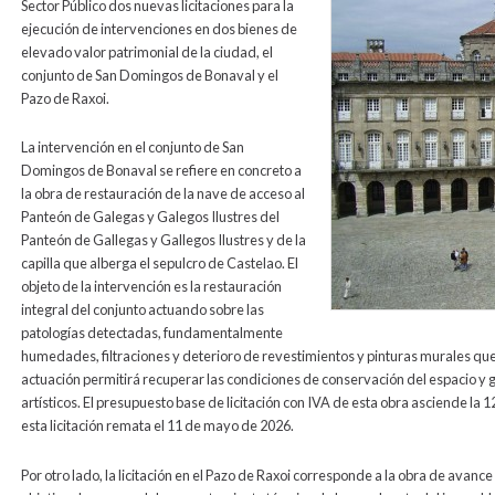
Sector Público dos nuevas licitaciones para la
ejecución de intervenciones en dos bienes de
elevado valor patrimonial de la ciudad, el
conjunto de San Domingos de Bonaval y el
Pazo de Raxoi.
La intervención en el conjunto de San
Domingos de Bonaval se refiere en concreto a
la obra de restauración de la nave de acceso al
Panteón de Galegas y Galegos Ilustres del
Panteón de Gallegas y Gallegos Ilustres y de la
capilla que alberga el sepulcro de Castelao. El
objeto de la intervención es la restauración
integral del conjunto actuando sobre las
patologías detectadas, fundamentalmente
humedades, filtraciones y deterioro de revestimientos y pinturas murales que a
actuación permitirá recuperar las condiciones de conservación del espacio y g
artísticos. El presupuesto base de licitación con IVA de esta obra asciende la 
esta licitación remata el 11 de mayo de 2026.
Por otro lado, la licitación en el Pazo de Raxoi corresponde a la obra de avance 