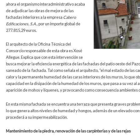
ahora el organismo interadministrativo acaba
de adjudicar las obras de mejora de las
fachadas interiores a la empresa
Cabero
Edificaciones, S.A.
, por un importe global de
277.815,29
euros.
El arquitecto de la Oficina Técnica del
Consorcio responsable de esta obra es Xosé
Allegue. Explica que con esta intervención se
busca mejorar la eficiencia energética de las fachadas del patio oeste del Pazo
saneado de la fachada. Tal como señala el arquitecto, “el mal estado de las ca
calor y la permanente humedad de las caras interiores de los muros, lo que ob
capacidad en la disipación de la humedad de los muros, que pasa a su vez al am
aparición de mohos y líquenes, y provocando como consecuencia ambientes de
En esta misma fachada se encuentra una terraza que presenta graves problemas 
lo que genera altos niveles de humedad y hongos, además de un elevado cons
procederá a su impermeabilización.
Mantenimiento de la piedra, renovación de las carpinterías y de las rejas