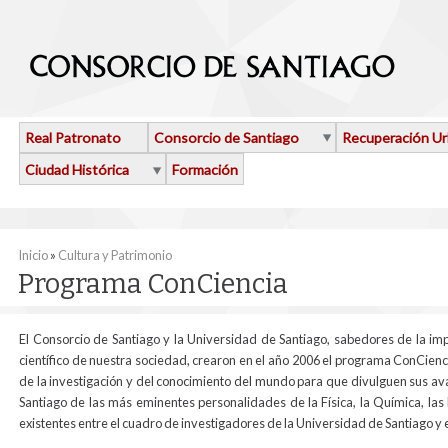
Pasar al contenido principal
Real Patronato
Consorcio de Santiago
Recuperación U
Ciudad Histórica
Formación
Se encuentra usted aquí
Inicio
»
Cultura y Patrimonio
Programa ConCiencia
El Consorcio de Santiago y la Universidad de Santiago, sabedores de la imp
científico de nuestra sociedad, crearon en el año 2006 el programa ConCiencia
de la investigación y del conocimiento del mundo para que divulguen sus avan
Santiago de las más eminentes personalidades de la Física, la Química, las
existentes entre el cuadro de investigadores de la Universidad de Santiago y