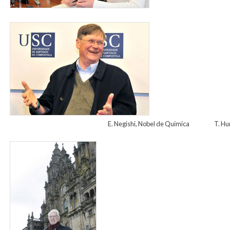
rueda_de_prensa_tim_hunt_02.jpg
E. Negishi, Nobel de Química T. Hu
sheldon.jpg