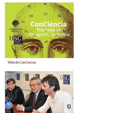
banner_conciciencia_para_web.jpg
Web de ConCiencia
ei-
ichi_negishi_no_centro_acompanado_de_ricardo_rigu