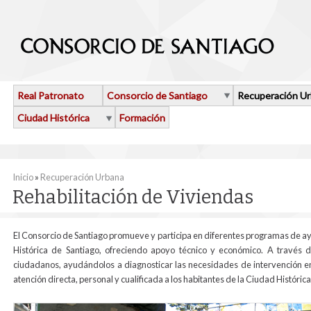
Pasar al contenido principal
Real Patronato
Consorcio de Santiago
Recuperación U
Ciudad Histórica
Formación
Se encuentra usted aquí
Inicio
»
Recuperación Urbana
Rehabilitación de Viviendas
El Consorcio de Santiago promueve y participa en diferentes programas de ayud
Histórica de Santiago, ofreciendo apoyo técnico y económico. A través d
ciudadanos, ayudándolos a diagnosticar las necesidades de intervención e
atención directa, personal y cualificada a los habitantes de la Ciudad Histórica
planta_segunda_06.jpg