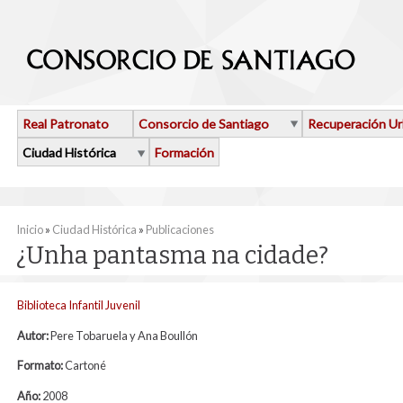
Pasar al contenido principal
Real Patronato
Consorcio de Santiago
Recuperación U
Ciudad Histórica
Formación
Se encuentra usted aquí
Inicio
»
Ciudad Histórica
»
Publicaciones
¿Unha pantasma na cidade?
Biblioteca Infantil Juvenil
Autor:
Pere Tobaruela y Ana Boullón
Formato:
Cartoné
Año:
2008