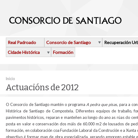
Ir o contido principal
Real Padroado
Consorcio de Santiago
Recuperación Ur
Cidade Histórica
Formación
Vostede está aquí
Inicio
Actuacións de 2012
O Consorcio de Santiago mantén o programa
A pedra que pisas
, para a co
Histórica de Santiago de Compostela. Diferentes equipos de traballo, f
pavimentos históricos, reparan e manteñen ao longo do ano as rúas do centro
posta en valor e conservación dos máis de 60.000 m2 de lousados de ped
formación, en colaboración coa Fundación Laboral da Construción e a Xunta 
obxectivo é formar man de obra especializada, xerando emprego estable 