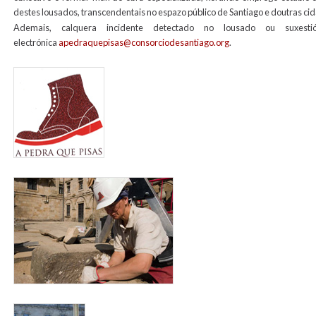
destes lousados, transcendentais no espazo público de Santiago e doutras cid
Ademais, calquera incidente detectado no lousado ou suxes
electrónica
apedraquepisas@consorciodesantiago.org
.
banner_web_a_pedra_que_pisas.jpg
foto_mantemento_lousados_2012_web.jpg
foro_canteiros_obradoiro_2012_para_web.jpg