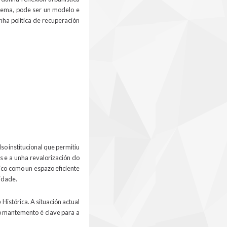
blema, pode ser un modelo e
ha política de recuperación
so institucional que permitiu
 e a unha revalorización do
rico como un espazo eficiente
lidade.
istórica. A situación actual
o mantemento é clave para a