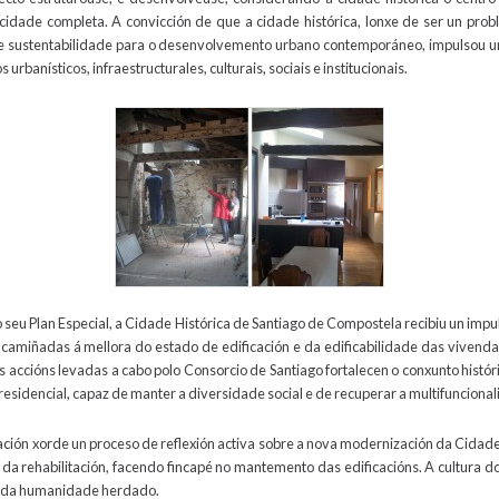
idade completa. A convicción de que a cidade histórica, lonxe de ser un pro
 e sustentabilidade para o desenvolvemento urbano contemporáneo, impulsou un
urbanísticos, infraestructurales, culturais, sociais e institucionais.
seu Plan Especial, a Cidade Histórica de Santiago de Compostela recibiu un impul
camiñadas á mellora do estado de edificación e da edificabilidade das vivendas
s accións levadas a cabo polo Consorcio de Santiago fortalecen o conxunto histó
residencial, capaz de manter a diversidade social e de recuperar a multifunciona
ción xorde un proceso de reflexión activa sobre a nova modernización da Cidade H
da rehabilitación, facendo fincapé no mantemento das edificacións. A cultura d
o da humanidade herdado.