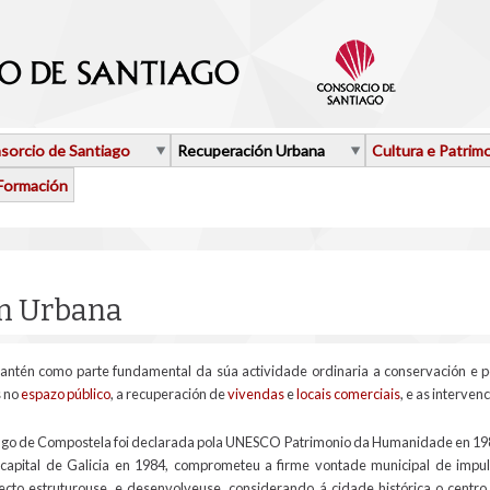
sorcio de Santiago
Recuperación Urbana
Cultura e Patrim
Formación
n Urbana
ntén como parte fundamental da súa actividade ordinaria a conservación e p
s no
espazo público
, a recuperación de
vivendas
e
locais comerciais
, e as interven
iago de Compostela foi declarada pola UNESCO Patrimonio da Humanidade en 1985.
capital de Galicia en 1984, comprometeu a firme vontade municipal de impul
cto estruturouse, e desenvolveuse, considerando á cidade histórica o centro 