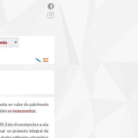
rs_facebook.png
onio
Galego
Español
osta en valor do patrimonio
cións en
monumentos
.
 Esta circunstancia e a súa
sar un proxecto integral de
dunha reflexión urbanística