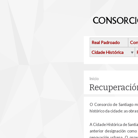
Ir o contido principal
Real Padroado
Con
Cidade Histórica
Vostede está aquí
Inicio
Recuperació
O Consorcio de Santiago ma
histórico da cidade: as obra
A Cidade Histórica de Sant
anterior designación como 
renovación urbana. O proxe