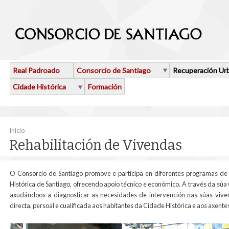
Ir o contido principal
Real Padroado
Consorcio de Santiago
Recuperación Ur
Cidade Histórica
Formación
Vostede está aquí
Inicio
Rehabilitación de Vivendas
O Consorcio de Santiago promove e participa en diferentes programas de a
Histórica de Santiago, ofrecendo apoio técnico e económico. A través da súa
axudándoos a diagnosticar as necesidades de intervención nas súas viv
directa, persoal e cualificada aos habitantes da Cidade Histórica e aos axent
planta_segunda_06.jpg