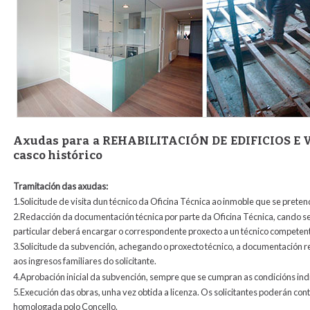
Axudas para a REHABILITACIÓN DE EDIFICIOS E V
casco histórico
Tramitación das axudas:
1.Solicitude de visita dun técnico da Oficina Técnica ao inmoble que se pretend
2.Redacción da documentación técnica por parte da Oficina Técnica, cando se
particular deberá encargar o correspondente proxecto a un técnico competen
3.Solicitude da subvención, achegando o proxecto técnico, a documentación rel
aos ingresos familiares do solicitante.
4.Aprobación inicial da subvención, sempre que se cumpran as condicións ind
5.Execución das obras, unha vez obtida a licenza. Os solicitantes poderán c
homologada polo Concello.