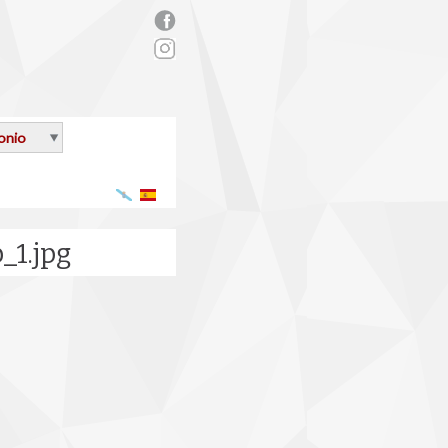
rs_facebook.png
onio
Galego
Español
_1.jpg