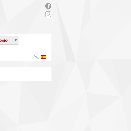
rs_facebook.png
onio
Galego
Español