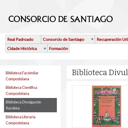
Ir o contido principal
Real Padroado
Consorcio de Santiago
Recuperación Ur
Cidade Histórica
Formación
Biblioteca Divu
Biblioteca Facsimilar
Compostelana
Biblioteca Cientifica
Compostelana
Biblioteca Divulgación
Xacobea
Biblioteca Literaria
Compostelana