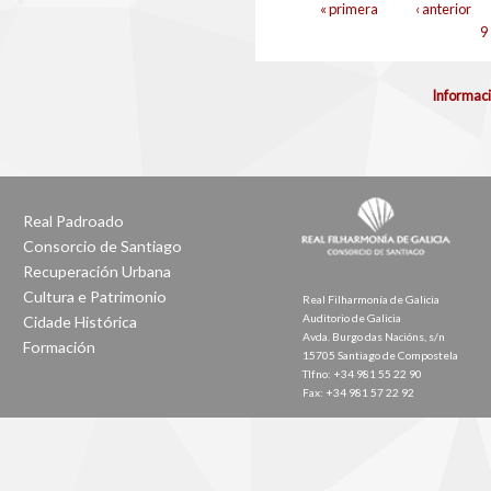
Páxinas
« primera
‹ anterior
9
Informaci
Real Padroado
Consorcio de Santiago
Recuperación Urbana
Cultura e Patrimonio
Real Filharmonía de Galicia
Auditorio de Galicia
Cidade Histórica
Avda. Burgo das Nacións, s/n
Formación
15705 Santiago de Compostela
Tlfno: +34 981 55 22 90
Fax: +34 981 57 22 92