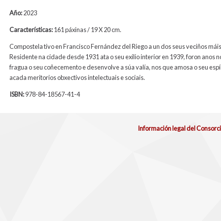
Año:
2023
Características:
161 páxinas / 19 X 20 cm.
Compostela tivo en Francisco Fernández del Riego a un dos seus veciños máis 
Residente na cidade desde 1931 ata o seu exilio interior en 1939, foron anos n
fragua o seu coñecemento e desenvolve a súa valía, nos que amosa o seu espír
acada meritorios obxectivos intelectuais e sociais.
ISBN:
978-84-18567-41-4
Información legal del Consorc