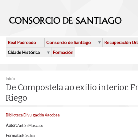
Ir o contido principal
Real Padroado
Consorcio de Santiago
Recuperación Ur
Cidade Histórica
Formación
Vostede está aquí
Inicio
De Compostela ao exilio interior. 
Riego
Biblioteca Divulgación Xacobea
Autor:
Antón Mascato
Formato:
Rústica