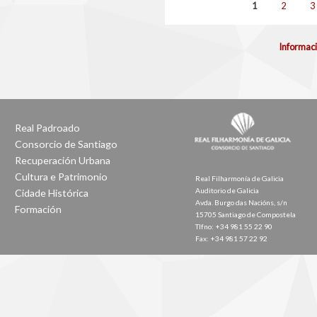
Páxinas
1
2
3
Informaci
Real Padroado
Consorcio de Santiago
Recuperación Urbana
Cultura e Patrimonio
Real Filharmonía de Galicia
Auditorio de Galicia
Cidade Histórica
Avda. Burgo das Nacións, s/n
Formación
15705 Santiago de Compostela
Tlfno: +34 981 55 22 90
Fax: +34 981 57 22 92