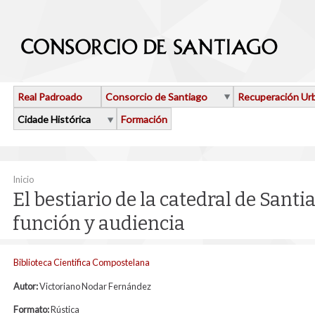
Ir o contido principal
Real Padroado
Consorcio de Santiago
Recuperación Ur
Cidade Histórica
Formación
Vostede está aquí
Inicio
El bestiario de la catedral de Sant
función y audiencia
Biblioteca Cientifica Compostelana
Autor:
Victoriano Nodar Fernández
Formato:
Rústica