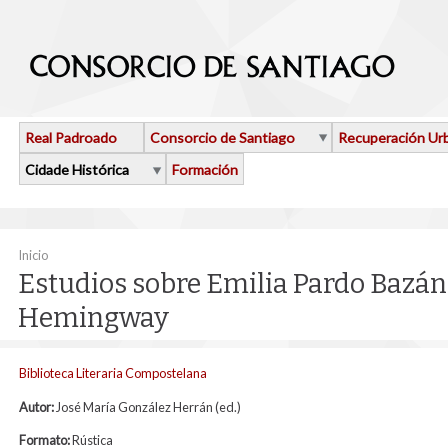
Ir o contido principal
Real Padroado
Consorcio de Santiago
Recuperación Ur
Cidade Histórica
Formación
Vostede está aquí
Inicio
Estudios sobre Emilia Pardo Bazá
Hemingway
Biblioteca Literaria Compostelana
Autor:
José María González Herrán (ed.)
Formato:
Rústica