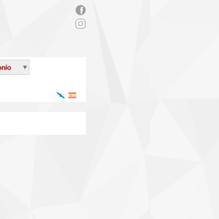
rs_facebook.png
onio
Galego
Español