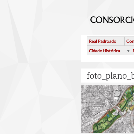
Ir o contido principal
Real Padroado
Con
Cidade Histórica
foto_plano_b