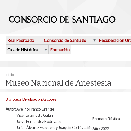
Ir o contido principal
Real Padroado
Consorcio de Santiago
Recuperación Ur
Cidade Histórica
Formación
Vostede está aquí
Inicio
Museo Nacional de Anestesia
Biblioteca Divulgación Xacobea
Autor:
Avelino Franco Grande
Vicente Ginesta Galán
Formato:
Rústica
Jorge Fernández Rodríguez
Julián Álvarez Escudero y Joaquín Cortés Laíño
Año:
2022