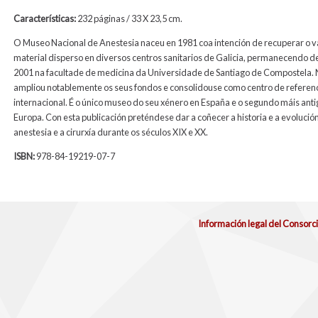
Características:
232 páginas / 33 X 23,5 cm.
O Museo Nacional de Anestesia naceu en 1981 coa intención de recuperar o v
material disperso en diversos centros sanitarios de Galicia, permanecendo d
2001 na facultade de medicina da Universidade de Santiago de Compostela.
ampliou notablemente os seus fondos e consolidouse como centro de referen
internacional. É o único museo do seu xénero en España e o segundo máis anti
Europa. Con esta publicación preténdese dar a coñecer a historia e a evolució
anestesia e a cirurxía durante os séculos XIX e XX.
ISBN:
978-84-19219-07-7
Información legal del Consorc