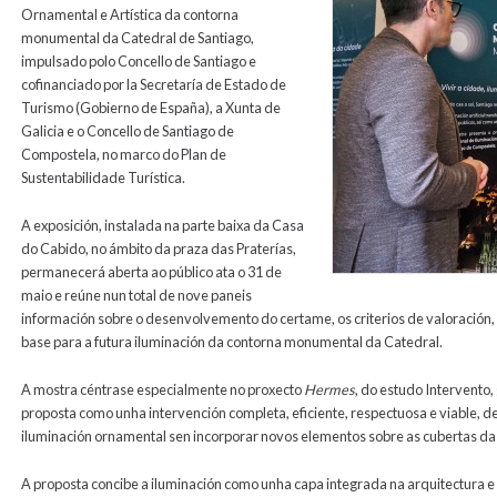
Ornamental e Artística da contorna
monumental da Catedral de Santiago,
impulsado polo Concello de Santiago
e
cofinanciado por la Secretaría de Estado de
Turismo (Gobierno de España), a Xunta de
Galicia e o Concello de Santiago de
Compostela,
no marco do Plan de
Sustentabilidade Turística.
A exposición, instalada na parte baixa da Casa
do Cabido, no ámbito da praza das Praterías,
permanecerá aberta ao público ata o 31 de
maio e reúne nun total de nove paneis
información sobre o desenvolvemento do certame, os criterios de valoración, a
base para a futura iluminación da contorna monumental da Catedral.
A mostra céntrase especialmente no proxecto
Hermes
, do estudo Intervento
proposta como unha intervención completa, eficiente, respectuosa e viable, 
iluminación ornamental sen incorporar novos elementos sobre as cubertas da
A proposta concibe a iluminación como unha capa integrada na arquitectura 