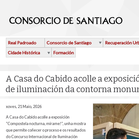
Ir o contido principal
Real Padroado
Consorcio de Santiago
Recuperación Ur
Cidade Histórica
Formación
A Casa do Cabido acolle a exposici
de iluminación da contorna monu
xoves, 21 Maio, 2026
A Casa do Cabido acolle a exposición
“Compostela nocturna, mírame!”, unha mostra
que permite coñecer o proceso e os resultados
do Concurso Internacional de Iluminación