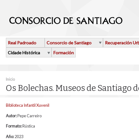
Ir o contido principal
Real Padroado
Consorcio de Santiago
Recuperación Ur
Cidade Histórica
Formación
Vostede está aquí
Inicio
Os Bolechas. Museos de Santiago 
Biblioteca Infantil Xuvenil
Autor:
Pepe Carreiro
Formato:
Rústica
Año:
2023