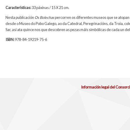
Características:
33 páxinas / 15 X 21 cm.
Nesta publicación
Os Bolechas
percorren os diferentes museos que se atopan 
desde o Museo do Pobo Galego, ao da Catedral, Peregrinacións, da Troia, col
Sar, así ata quince nos que descobren as pezas máis simbólicas de cada un del
ISBN:
978-84-19219-75-6
Información legal del Consorc