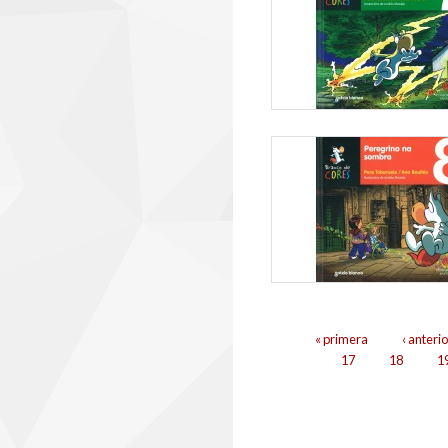
Páxinas
« primera
‹ anterio
17
18
1