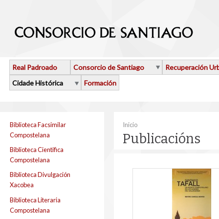
Ir o contido principal
Real Padroado
Consorcio de Santiago
Recuperación Ur
Cidade Histórica
Formación
Vostede está aquí
Biblioteca Facsimilar
Inicio
Compostelana
Publicacións
Biblioteca Cientifica
Compostelana
Biblioteca Divulgación
Xacobea
Biblioteca Literaria
Compostelana