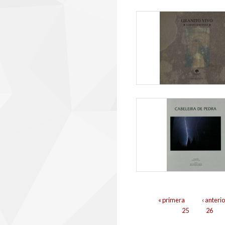
Páxinas
« primera
‹ anterio
25
26