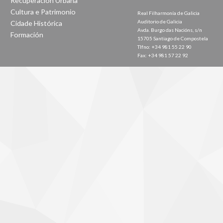
Recuperación Urbana
Cultura e Patrimonio
Real Filharmonía de Galicia
Auditorio de Galicia
Cidade Histórica
Avda. Burgo das Nacións, s/n
Formación
15705 Santiago de Compostela
Tlfno: +34 981 55 22 90
Fax: +34 981 57 22 92