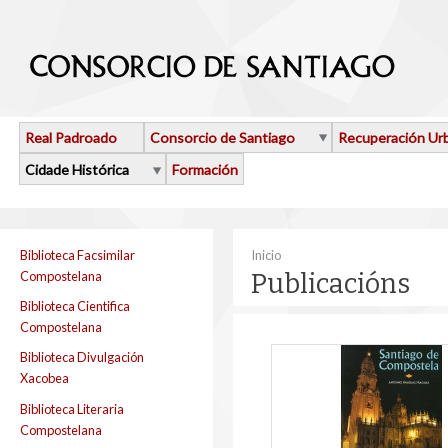
Ir o contido principal
Real Padroado
Consorcio de Santiago
Recuperación Ur
Cidade Histórica
Formación
Vostede está aquí
Biblioteca Facsimilar
Inicio
Compostelana
Publicacións
Biblioteca Cientifica
Compostelana
Biblioteca Divulgación
Xacobea
Biblioteca Literaria
Compostelana