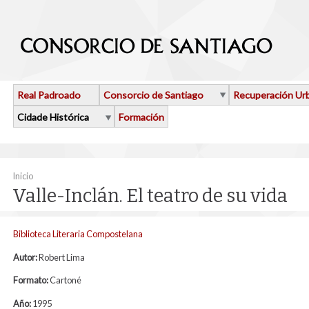
Ir o contido principal
Real Padroado
Consorcio de Santiago
Recuperación Ur
Cidade Histórica
Formación
Vostede está aquí
Inicio
Valle-Inclán. El teatro de su vida
Biblioteca Literaria Compostelana
Autor:
Robert Lima
Formato:
Cartoné
Año:
1995