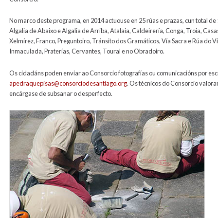
No marco deste programa, en 2014 actuouse en 25 rúas e prazas, cun total de 
Algalia de Abaixo e Algalia de Arriba, Atalaia, Caldeirería, Conga, Troia, Cas
Xelmírez, Franco, Preguntoiro, Tránsito dos Gramáticos, Vía Sacra e Rúa do Vil
Inmaculada, Praterías, Cervantes, Toural e no Obradoiro.
Os cidadáns poden enviar ao Consorcio fotografías ou comunicacións por esc
apedraquepisas@consorciodesantiago.org
. Os técnicos do Consorcio valor
encárgase de subsanar o desperfecto.
lousados14.jpg