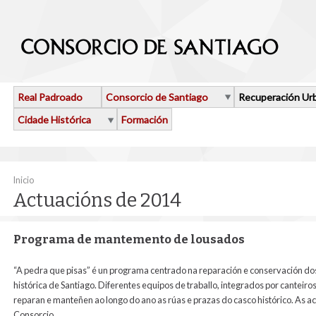
Ir o contido principal
Real Padroado
Consorcio de Santiago
Recuperación Ur
Cidade Histórica
Formación
Vostede está aquí
Inicio
Actuacións de 2014
Programa de mantemento de lousados
“A pedra que pisas” é un programa centrado na reparación e conservación do
histórica de Santiago. Diferentes equipos de traballo, integrados por canteir
reparan e manteñen ao longo do ano as rúas e prazas do casco histórico. As ac
Consorcio.