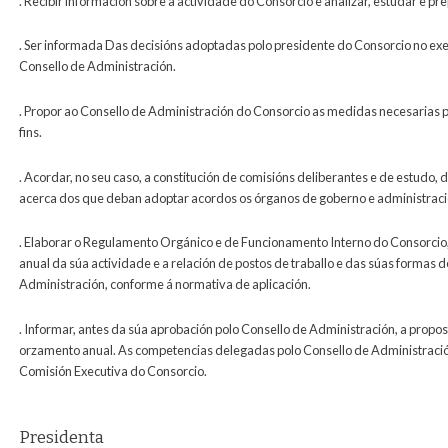
. Recibir información sobre a actividade do Consorcio e analizar, estudar e p
. Ser informada Das decisións adoptadas polo presidente do Consorcio no exe
Consello de Administración.
. Propor ao Consello de Administración do Consorcio as medidas necesarias 
fins.
. Acordar, no seu caso, a constitución de comisións deliberantes e de estudo,
acerca dos que deban adoptar acordos os órganos de goberno e administraci
. Elaborar o Regulamento Orgánico e de Funcionamento Interno do Consorcio,
anual da súa actividade e a relación de postos de traballo e das súas formas 
Administración, conforme á normativa de aplicación.
. Informar, antes da súa aprobación polo Consello de Administración, a propo
orzamento anual. As competencias delegadas polo Consello de Administraci
Comisión Executiva do Consorcio.
Presidenta