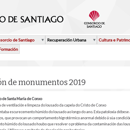
sorcio de Santiago
Recuperación Urbana
Cultura e Patrim
Formación
ión de monumentos 2019
o de Santa María de Conxo
a de ventilación e limpeza do lousado da capela do Cristo de Conxo
sentaba escurecemento húmido do lousado ao longo do ano. Esta patoloxía débese
ratos, que provocan un comportamento higrotérmico anormal debido á súa condició
to húmido do lousado houbo que resolver o problema da contaminación das lousa
apela. Utilizouse o método de desalación por bacterias.