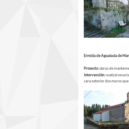
Ermida de Agualada de Mar
Prox
ecto
:
obras de manteme
Intervención
:
realizáronse t
cara exterior dos muros que