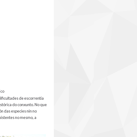
ico
ificultades de escorrentía
istórica do conxunto. No que
ión das especies nin no
existentes no mesmo, a