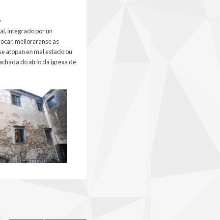
o
al, integrado por un
vocar, melloraranse as
se atopan en mal estado ou
achada do atrio da igrexa de