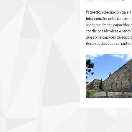
Proxecto
:
adecuación da ala
Intervención
:
unha das propo
ascensor de alta capacidade 
condicións térmicas e renov
que son incapaces de soport
Bonaval, das súas carpintería