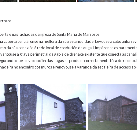
arrozos
uberta e nas fachadas da igrexa de Santa María de Marrozos
na cuberta centráronse na mellora da súa estanquidade. Levouse a cabo unha rev
como da súa conexión á rede local de condución de auga. Limpáronse os paramento
evantouse a grava perimetral da gabia de drenaxe existente que conecta as canali
egurando que a evacuación das augas se produce correctamente fóra do recinto. N
adeira no encontro cos muros e renovouse a varanda da escaleira de acceso ao 