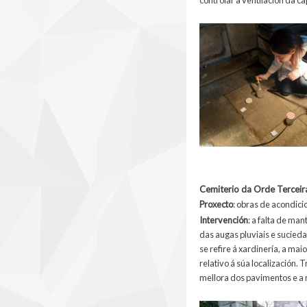
Cemiterio da Orde Terceir
Prox
ecto
:
obras de acondici
Intervención
:
a falta de man
das augas pluviais e sucied
se refire á xardinería, a mai
relativo á súa localización.
mellora dos pavimentos e a 