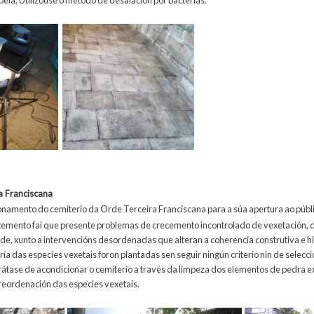
a Franciscana
onamento do cemiterio da Orde Terceira Franciscana para a súa apertura ao públ
temento fai que presente problemas de crecemento incontrolado de vexetación, d
ade, xunto a intervencións desordenadas que alteran a coherencia construtiva e h
oría das especies vexetais foron plantadas sen seguir ningún criterio nin de selecc
 Trátase de acondicionar o cemiterio a través da limpeza dos elementos de pedra 
reordenación das especies vexetais.