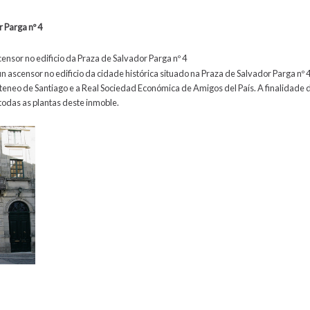
r Parga nº 4
censor no edificio da Praza de Salvador Parga nº 4
r un ascensor no edificio da cidade histórica situado na Praza de Salvador Parga nº 
teneo de Santiago e a Real Sociedad Económica de Amigos del País. A finalidade d
 todas as plantas deste inmoble.