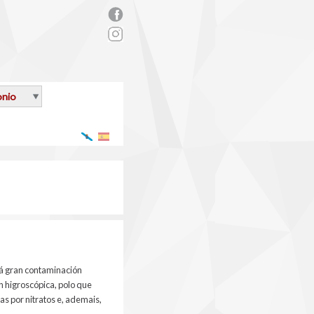
rs_facebook.png
onio
Galego
Español
 á gran contaminación
n higroscópica, polo que
s por nitratos e, ademais,