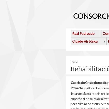
Ir o contido principal
Real Padroado
Con
Cidade Histórica
Vostede está aquí
Inicio
Rehabilitac
Capela do Cristo do mosteir
Prox
ecto
: mellora do sistem
Intervención
: a capela pre
superficial de sales de nit
para eliminar o oscurecemen
controlar a ventilación da c