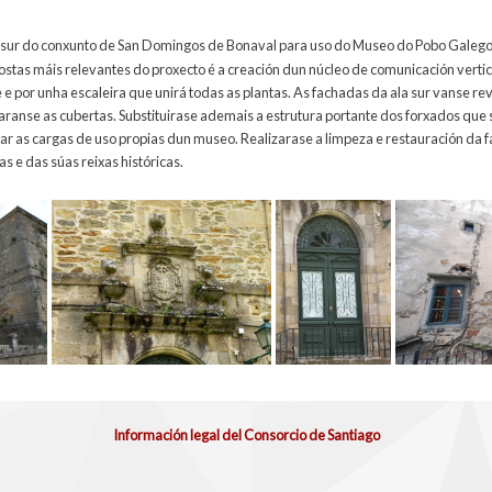
 sur do conxunto de San Domingos de Bonaval para uso do Museo do Pobo Galeg
stas máis relevantes do proxecto é a creación dun núcleo de comunicación vertic
e por unha escaleira que unirá todas as plantas. As fachadas da ala sur vanse re
aranse as cubertas. Substituirase ademais a estrutura portante dos forxados que 
ar as cargas de uso propias dun museo. Realizarase a limpeza e restauración da f
s e das súas reixas históricas.
Información legal del Consorcio de Santiago