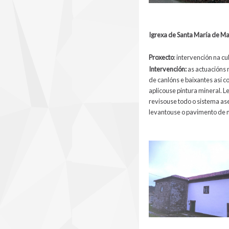
Igrexa de Santa María de M
Proxecto
: intervención na c
Intervención
:
as actuacións 
de canlóns e baixantes así 
aplicouse pintura mineral. L
revisouse todo o sistema as
levantouse o pavimento de m