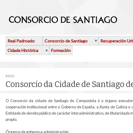
Ir o contido principal
Real Padroado
Consorcio de Santiago
Recuperación Ur
Cidade Histórica
Formación
Vostede está aquí
Inicio
Consorcio da Cidade de Santiago 
O Consorcio da cidade de Santiago de Compostela é o órgano executor 
cooperación institucional entre o Goberno de España, a Xunta de Galicia e 
Entidade de dereito público de carácter interadministrativo, de titularidade 
propio.
Órganos de goberno e administración: