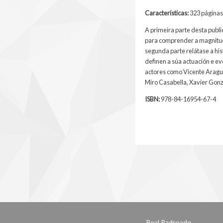
Características:
323 páginas 
A primeira parte desta publi
para comprender a magnitud
segunda parte relátase a hi
definen a súa actuación e ev
actores como Vicente Aragua
Miro Casabella, Xavier Gonz
ISBN:
978-84-16954-67-4
Real Padroado