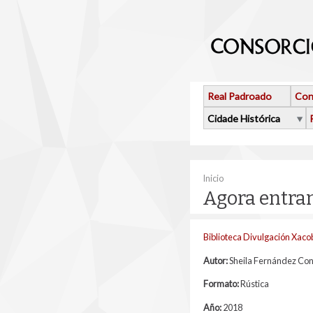
Ir o contido principal
Real Padroado
Con
Cidade Histórica
Vostede está aquí
Inicio
Agora entram
Biblioteca Divulgación Xac
Autor:
Sheila Fernández Co
Formato:
Rústica
Año:
2018