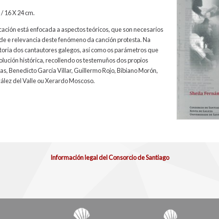
/ 16 X 24 cm.
cación está enfocada a aspectos teóricos, que son necesarios
e e relevancia deste fenómeno da canción protesta. Na
storia dos cantautores galegos, así como os parámetros que
olución histórica, recollendo os testemuños dos propios
s, Benedicto García Villar, Guillermo Rojo, Bibiano Morón,
ález del Valle ou Xerardo Moscoso.
Información legal del Consorcio de Santiago