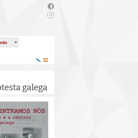
rs_facebook.png
onio
Galego
Español
otesta galega