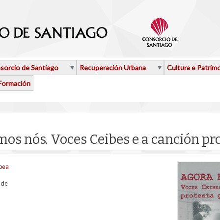
sorcio de Santiago
Recuperación Urbana
Cultura e Patrim
Formación
os nós. Voces Ceibes e a canción pr
obea
nde