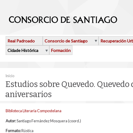
Ir o contido principal
Real Padroado
Consorcio de Santiago
Recuperación Ur
Cidade Histórica
Formación
Vostede está aquí
Inicio
Estudios sobre Quevedo. Quevedo 
aniversarios
Biblioteca Literaria Compostelana
Autor:
Santiago Fernández Mosquera (coord.)
Formato:
Rústica