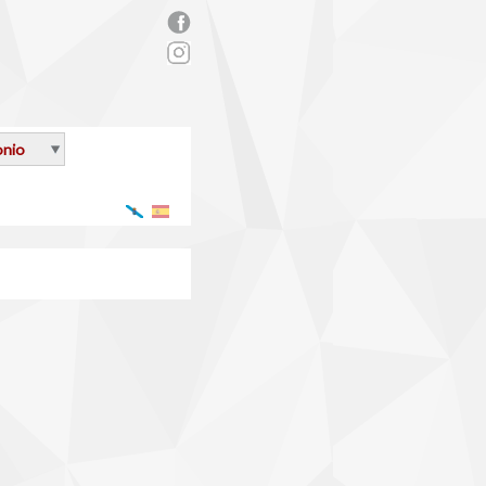
rs_facebook.png
onio
Galego
Español