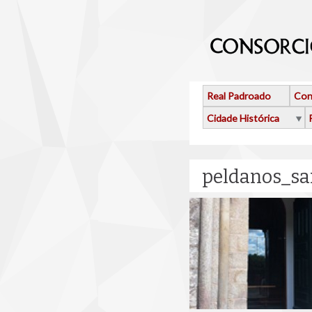
Ir o contido principal
Real Padroado
Con
Cidade Histórica
peldanos_sa