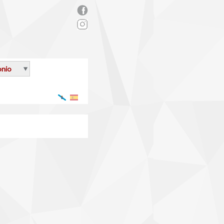
rs_facebook.png
onio
Galego
Español