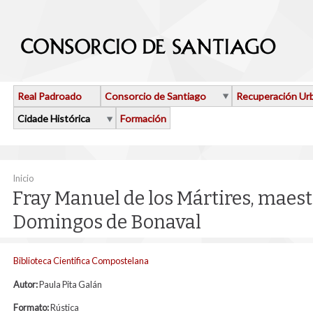
Ir o contido principal
Real Padroado
Consorcio de Santiago
Recuperación Ur
Cidade Histórica
Formación
Vostede está aquí
Inicio
Fray Manuel de los Mártires, maest
Domingos de Bonaval
Biblioteca Cientifica Compostelana
Autor:
Paula Pita Galán
Formato:
Rústica