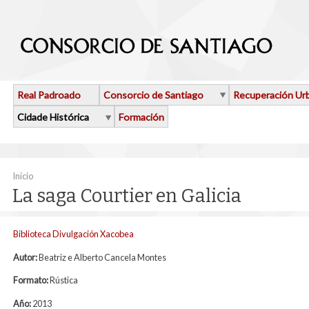
Ir o contido principal
Real Padroado
Consorcio de Santiago
Recuperación Ur
Cidade Histórica
Formación
Vostede está aquí
Inicio
La saga Courtier en Galicia
Biblioteca Divulgación Xacobea
Autor:
Beatriz e Alberto Cancela Montes
Formato:
Rústica
Año:
2013