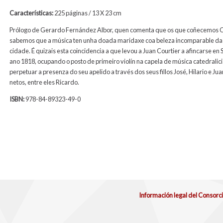
Características:
225 páginas / 13 X 23 cm
Prólogo de Gerardo Fernández Albor, quen comenta que os que coñecemos 
sabemos que a música ten unha doada maridaxe coa beleza incomparable da
cidade. É quizais esta coincidencia a que levou a Juan Courtier a afincarse en 
ano 1818, ocupando o posto de primeiro violín na capela de música catedralici
perpetuar a presenza do seu apelido a través dos seus fillos José, Hilario e Jua
netos, entre eles Ricardo.
ISBN:
978-84-89323-49-0
Información legal del Consorc